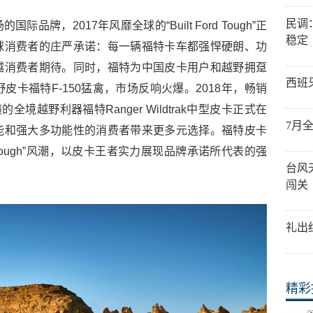
民调
牌，2017年风靡全球的“Built Ford Tough”正
稳定
球消费者的庄严承诺：每一辆福特卡车都强悍硬朗、功
越消费者期待。同时，福特为中国皮卡用户和越野拥趸
西班
卡福特F-150猛禽，市场反响火爆。2018年，畅销
境越野利器福特Ranger Wildtrak中型皮卡正式在
7月
能和强大多功能性的消费者带来更多元选择。福特皮卡
rd Tough”风潮，以皮卡王者实力展现品牌承诺所代表的强
台风
闯关
礼出
精彩