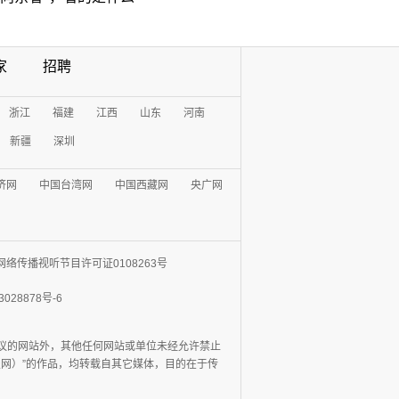
家
招聘
浙江
福建
江西
山东
河南
新疆
深圳
济网
中国台湾网
中国西藏网
央广网
网络传播视听节目许可证0108263号
3028878号-6
协议的网站外，其他任何网站或单位未经允许禁止
日报网）”的作品，均转载自其它媒体，目的在于传