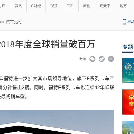
时评
资讯
C财经
视频
专栏
原创
观天下
地方
>>
汽车滚动
移
2018年度全球销量破百万
专题
分享
8年福特进一步扩大其市场领导地位，旗下F系列卡车产
均每分钟售出2辆。同时，福特F系列卡车也连续42年蝉联
美最畅销车型。