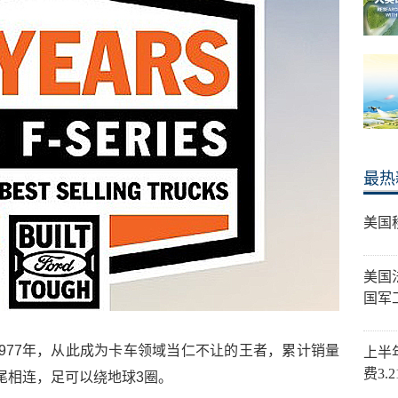
最热
美国
美国
国军
977年，从此成为卡车领域当仁不让的王者，累计销量
上半
费3.
首尾相连，足可以绕地球3圈。