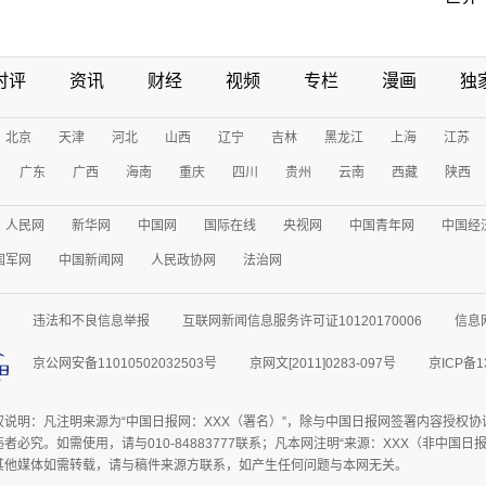
时评
资讯
财经
视频
专栏
漫画
独
北京
天津
河北
山西
辽宁
吉林
黑龙江
上海
江苏
广东
广西
海南
重庆
四川
贵州
云南
西藏
陕西
人民网
新华网
中国网
国际在线
央视网
中国青年网
中国经
国军网
中国新闻网
人民政协网
法治网
违法和不良信息举报
互联网新闻信息服务许可证10120170006
信息
京公网安备11010502032503号
京网文[2011]0283-097号
京ICP备1
权说明：凡注明来源为“中国日报网：XXX（署名）”，除与中国日报网签署内容授权
者必究。如需使用，请与010-84883777联系；凡本网注明“来源：XXX（非中国
其他媒体如需转载，请与稿件来源方联系，如产生任何问题与本网无关。