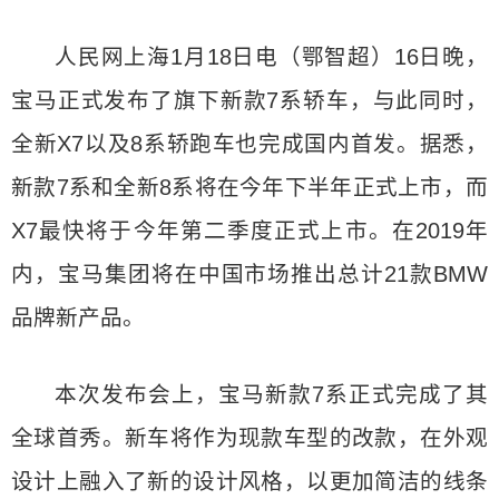
人民网上海1月18日电（鄂智超）16日晚，
宝马正式发布了旗下新款7系轿车，与此同时，
全新X7以及8系轿跑车也完成国内首发。据悉，
新款7系和全新8系将在今年下半年正式上市，而
X7最快将于今年第二季度正式上市。在2019年
内，宝马集团将在中国市场推出总计21款BMW
品牌新产品。
本次发布会上，宝马新款7系正式完成了其
全球首秀。新车将作为现款车型的改款，在外观
设计上融入了新的设计风格，以更加简洁的线条