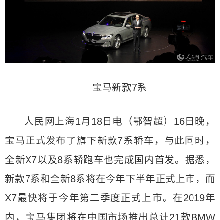
宝马新款7系
人民网上海1月18日电（鄂智超）16日晚，
宝马正式发布了旗下新款7系轿车，与此同时，
全新X7以及8系轿跑车也完成国内首发。据悉，
新款7系和全新8系将在今年下半年正式上市，而
X7最快将于今年第二季度正式上市。在2019年
内，宝马集团将在中国市场推出总计21款BMW