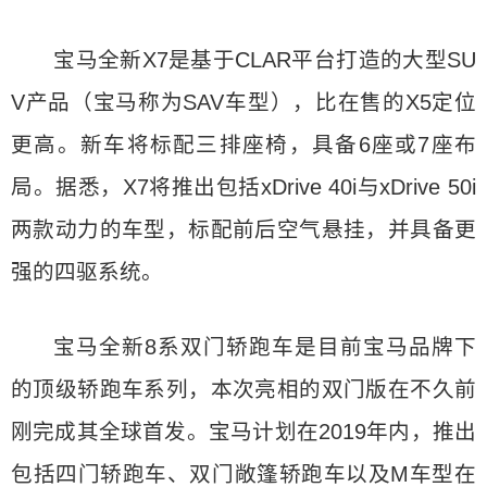
宝马全新X7是基于CLAR平台打造的大型SU
V产品（宝马称为SAV车型），比在售的X5定位
更高。新车将标配三排座椅，具备6座或7座布
局。据悉，X7将推出包括xDrive 40i与xDrive 50i
两款动力的车型，标配前后空气悬挂，并具备更
强的四驱系统。
宝马全新8系双门轿跑车是目前宝马品牌下
的顶级轿跑车系列，本次亮相的双门版在不久前
刚完成其全球首发。宝马计划在2019年内，推出
包括四门轿跑车、双门敞篷轿跑车以及M车型在