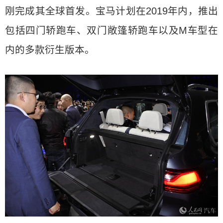
刚完成其全球首发。宝马计划在2019年内，推出
包括四门轿跑车、双门敞篷轿跑车以及M车型在
内的多款衍生版本。