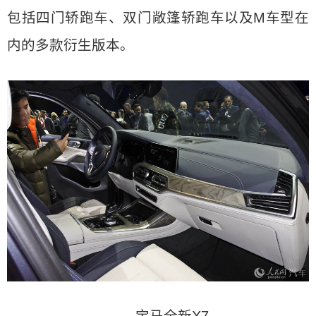
包括四门轿跑车、双门敞篷轿跑车以及M车型在
内的多款衍生版本。
宝马全新X7