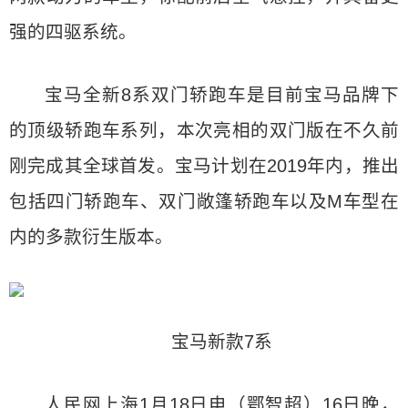
强的四驱系统。
宝马全新8系双门轿跑车是目前宝马品牌下
的顶级轿跑车系列，本次亮相的双门版在不久前
刚完成其全球首发。宝马计划在2019年内，推出
包括四门轿跑车、双门敞篷轿跑车以及M车型在
内的多款衍生版本。
宝马新款7系
人民网上海1月18日电（鄂智超）16日晚，