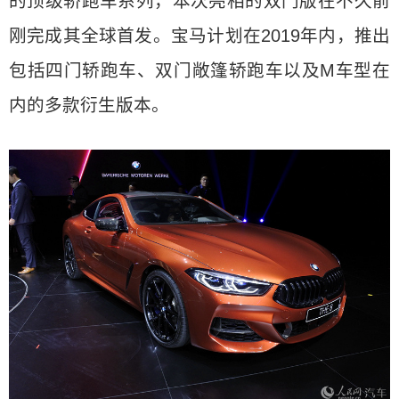
的顶级轿跑车系列，本次亮相的双门版在不久前
刚完成其全球首发。宝马计划在2019年内，推出
包括四门轿跑车、双门敞篷轿跑车以及M车型在
内的多款衍生版本。