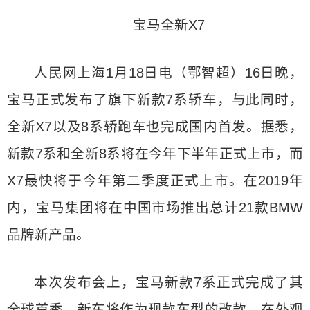
宝马全新X7
人民网上海1月18日电（鄂智超）16日晚，
宝马正式发布了旗下新款7系轿车，与此同时，
全新X7以及8系轿跑车也完成国内首发。据悉，
新款7系和全新8系将在今年下半年正式上市，而
X7最快将于今年第二季度正式上市。在2019年
内，宝马集团将在中国市场推出总计21款BMW
品牌新产品。
本次发布会上，宝马新款7系正式完成了其
全球首秀。新车将作为现款车型的改款，在外观