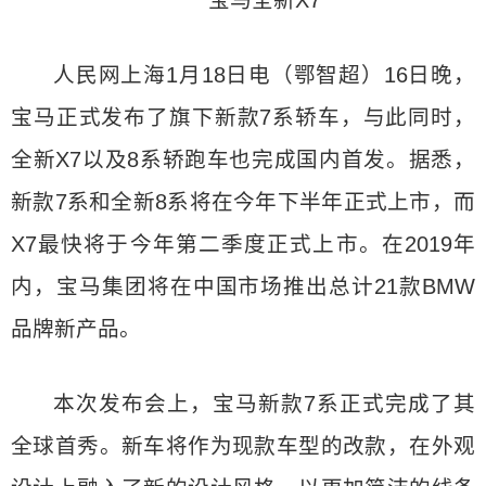
人民网上海1月18日电（鄂智超）16日晚，
宝马正式发布了旗下新款7系轿车，与此同时，
全新X7以及8系轿跑车也完成国内首发。据悉，
新款7系和全新8系将在今年下半年正式上市，而
X7最快将于今年第二季度正式上市。在2019年
内，宝马集团将在中国市场推出总计21款BMW
品牌新产品。
本次发布会上，宝马新款7系正式完成了其
全球首秀。新车将作为现款车型的改款，在外观