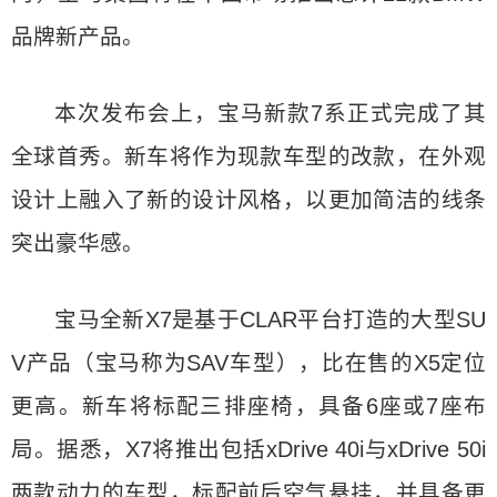
品牌新产品。
本次发布会上，宝马新款7系正式完成了其
全球首秀。新车将作为现款车型的改款，在外观
设计上融入了新的设计风格，以更加简洁的线条
突出豪华感。
宝马全新X7是基于CLAR平台打造的大型SU
V产品（宝马称为SAV车型），比在售的X5定位
更高。新车将标配三排座椅，具备6座或7座布
局。据悉，X7将推出包括xDrive 40i与xDrive 50i
两款动力的车型，标配前后空气悬挂，并具备更