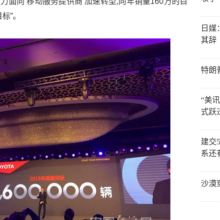
力面向‘移动服务提供商’加速转型,向年销量160万的目
标”。
日媒
其辞
特朗
“美
式跃
建交
系还
沙漠