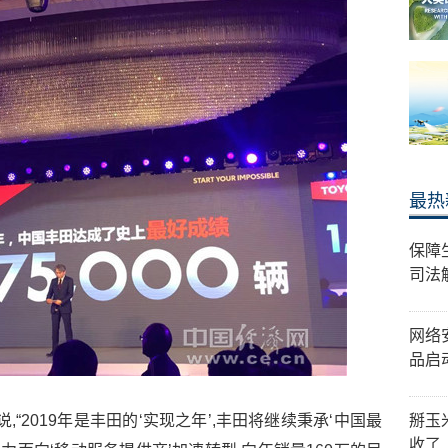
最热
保障
司法
网络
品启
,“2019年是丰田的‘实现之年’,丰田将继续秉承‘中国最
掰玉
收了