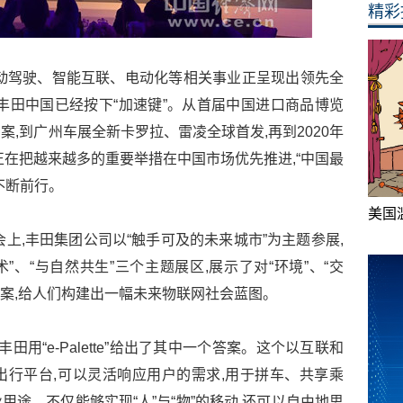
精彩
动驾驶、智能互联、电动化等相关事业正呈现出领先全
丰田中国已经按下“加速键”。从首届中国进口商品博览
,到广州车展全新卡罗拉、雷凌全球首发,再到2020年
正在把越来越多的重要举措在中国市场优先推进,“中国最
不断前行。
美国
会上,丰田集团公司以“触手可及的未来城市”为主题参展,
术”、“与自然共生”三个主题展区,展示了对“环境”、“交
方案,给人们构建出一幅未来物联网社会蓝图。
用“e-Palette”给出了其中一个答案。这个以互联和
行平台,可以灵活响应用户的需求,用于拼车、共享乘
途。不仅能够实现“人”与“物”的移动,还可以自由地思