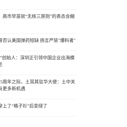
：高市早苗就“无核三原则”的表态含糊
普否认美国弹药短缺 扬言严惩"爆料者"
讯”创始人：深圳正引领中国企业出海模
迁
55周年之际，土耳其驻华大使：土中关
有更多新机遇
穿上了“格子衫”后变绿了