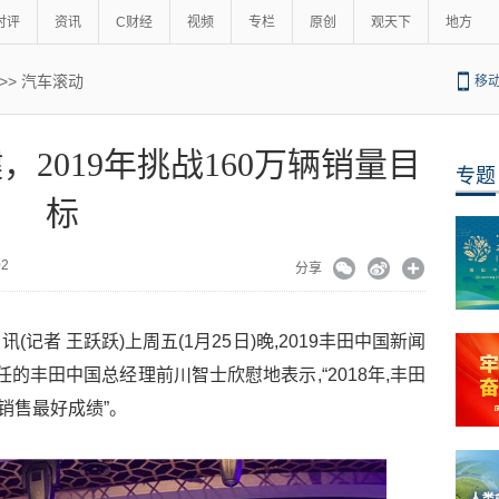
时评
资讯
C财经
视频
专栏
原创
观天下
地方
>>
汽车滚动
移
2019年挑战160万辆销量目
专题
标
:02
分享
(记者 王跃跃)上周五(1月25日)晚,2019丰田中国新闻
任的丰田中国总经理前川智士欣慰地表示,“2018年,丰田
史销售最好成绩”。