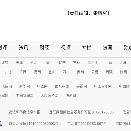
【责任编辑：张瑨瑄】
时评
资讯
财经
视频
专栏
漫画
独
北京
天津
河北
山西
辽宁
吉林
黑龙江
上海
江苏
广东
广西
海南
重庆
四川
贵州
云南
西藏
陕西
人民网
新华网
中国网
国际在线
央视网
中国青年网
中国经
国军网
中国新闻网
人民政协网
法治网
违法和不良信息举报
互联网新闻信息服务许可证10120170006
信息
京公网安备11010502032503号
京网文[2011]0283-097号
京ICP备1