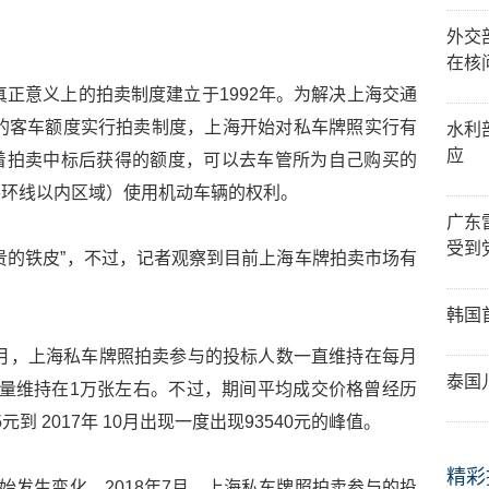
外交
在核
真正意义上的拍卖制度建立于1992年。为解决上海交通
增的客车额度实行拍卖制度，上海开始对私车牌照实行有
水利
应
着拍卖中标后获得的额度，可以去车管所为自己购买的
外环线以内区域）使用机动车辆的权利。
广东
受到
贵的铁皮”，不过，记者观察到目前上海车牌拍卖市场有
韩国
8年3月，上海私车牌照拍卖参与的投标人数一直维持在每月
泰国
放数量维持在1万张左右。不过，期间平均成交价格曾经历
元到 2017年 10月出现一度出现93540元的峰值。
精彩
开始发生变化。2018年7月，上海私车牌照拍卖参与的投