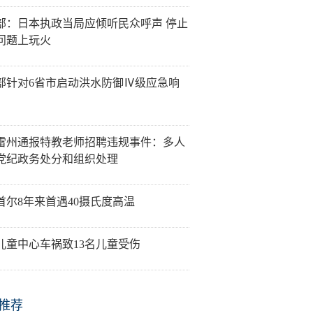
部：日本执政当局应倾听民众呼声 停止
问题上玩火
部针对6省市启动洪水防御Ⅳ级应急响
雷州通报特教老师招聘违规事件：多人
党纪政务处分和组织处理
首尔8年来首遇40摄氏度高温
儿童中心车祸致13名儿童受伤
推荐