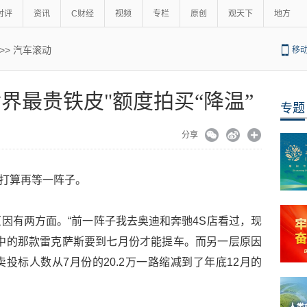
时评
资讯
C财经
视频
专栏
原创
观天下
地方
>>
汽车滚动
移
世界最贵铁皮"额度拍买“降温”
专题
分享
明打算再等一阵子。
因有两方面。“前一阵子我去奥迪和奔驰4S店看过，现
中的那款雷克萨斯要到七月份才能提车。而另一层原因
投标人数从7月份的20.2万一路缩减到了年底12月的