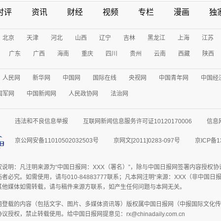
时评
资讯
财经
视频
专栏
漫画
独
北京
天津
河北
山西
辽宁
吉林
黑龙江
上海
江苏
广东
广西
海南
重庆
四川
贵州
云南
西藏
陕西
人民网
新华网
中国网
国际在线
央视网
中国青年网
中国经
国军网
中国新闻网
人民政协网
法治网
违法和不良信息举报
互联网新闻信息服务许可证10120170006
信息
京公网安备11010502032503号
京网文[2011]0283-097号
京ICP备1
权说明：凡注明来源为“中国日报网：XXX（署名）”，除与中国日报网签署内容授权
者必究。如需使用，请与010-84883777联系；凡本网注明“来源：XXX（非中国
其他媒体如需转载，请与稿件来源方联系，如产生任何问题与本网无关。
网登载的内容（包括文字、图片、多媒体资讯等）版权属中国日报网（中报国际文化传
授权，禁止转载使用。给中国日报网提意见：rx@chinadaily.com.cn