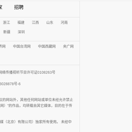
家
招聘
浙江
福建
江西
山东
河南
新疆
深圳
济网
中国台湾网
中国西藏网
央广网
网络传播视听节目许可证0108263号
3028878号-6
协议的网站外，其他任何网站或单位未经允许禁止
日报网）”的作品，均转载自其它媒体，目的在于传
媒（北京）有限公司）独家所有使用。 未经中