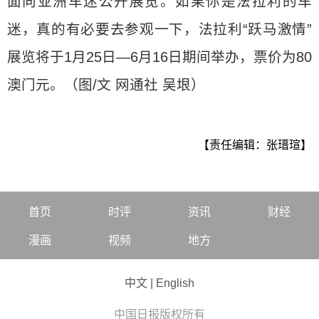
面向亚洲车迷公开展览。如果你是法拉利的车
迷，真的有必要去参观一下，法拉利“跃马激情”
展览将于1月25日—6月16日期间举办，票价为80
澳门元。（图/文 网通社 吴垠）
【责任编辑：张瑨瑄】
首页
时评
资讯
财经
漫画
视频
地方
中文
|
English
中国日报版权所有