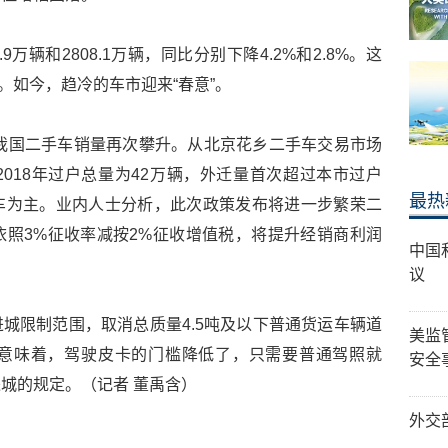
.9万辆和2808.1万辆，同比分别下降4.2%和2.8%。这
”。如今，趋冷的车市迎来“春意”。
年我国二手车销量再次攀升。从北京花乡二手车交易市场
018年过户总量为42万辆，外迁量首次超过本市过户
最热
车为主。业内人士分析，此次政策发布将进一步繁荣二
照3%征收率减按2%征收增值税，将提升经销商利润
中国
议
城限制范围，取消总质量4.5吨及以下普通货运车辆道
美监
意味着，驾驶皮卡的门槛降低了，只需要普通驾照就
安全
城的规定。（记者 董禹含）
外交