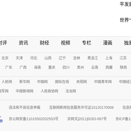
平发
世界
时评
资讯
财经
视频
专栏
漫画
独
北京
天津
河北
山西
辽宁
吉林
黑龙江
上海
江苏
广东
广西
海南
重庆
四川
贵州
云南
西藏
陕西
人民网
新华网
中国网
国际在线
央视网
中国青年网
中国经
国军网
中国新闻网
人民政协网
法治网
违法和不良信息举报
互联网新闻信息服务许可证10120170006
信息
京公网安备11010502032503号
京网文[2011]0283-097号
京ICP备1