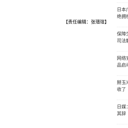
日本
绝拥
【责任编辑：张瑨瑄】
保障
司法
网络
品启
掰玉
收了
日媒
其辞