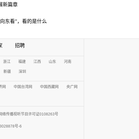
展新篇章
“向东看”，看的是什么
家
招聘
浙江
福建
江西
山东
河南
新疆
深圳
济网
中国台湾网
中国西藏网
央广网
网络传播视听节目许可证0108263号
3028878号-6