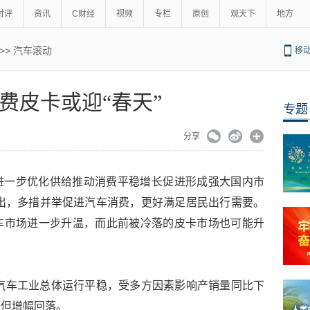
时评
资讯
C财经
视频
专栏
原创
观天下
地方
>>
汽车滚动
移
费皮卡或迎“春天”
专题
分享
进一步优化供给推动消费平稳增长促进形成强大国内市
提出，多措并举促进汽车消费，更好满足居民出行需要。
车市场进一步升温，而此前被冷落的皮卡市场也可能升
国汽车工业总体运行平稳，受多方因素影响产销量同比下
，但增幅回落。