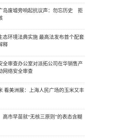
广岛废墟旁响起抗议声：勿忘历史 拒
核
生态环境法典实施 最高法发布首个配套
解释
安全审查办公室对派拓公司在华销售产
动网络安全审查
米 看美洲展：上海人民广场的玉米又丰
：高市早苗就“无核三原则”的表态含糊