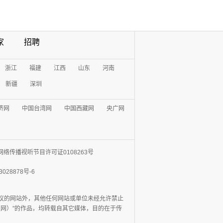
家
招聘
浙江
福建
江西
山东
河南
新疆
深圳
济网
中国台湾网
中国西藏网
央广网
网络传播视听节目许可证0108263号
3028878号-6
协议的网站外，其他任何网站或单位未经允许禁止
日报网）”的作品，均转载自其它媒体，目的在于传