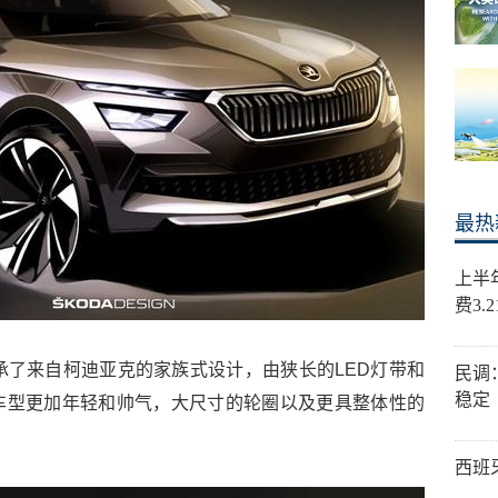
最热
上半
费3.
传承了来自柯迪亚克的家族式设计，由狭长的LED灯带和
民调
稳定
车型更加年轻和帅气，大尺寸的轮圈以及更具整体性的
西班