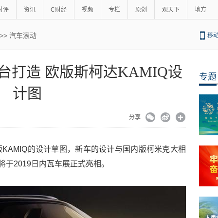
时评
资讯
C财经
视频
专栏
原创
观天下
地方
>>
汽车滚动
移
台打造 欧版斯柯达KAMIQ设
专题
计图
分享
KAMIQ的设计草图，新车的设计与国内版柯米克大相
将于2019日内瓦车展正式亮相。