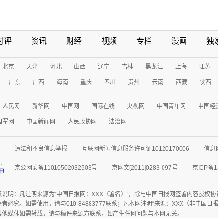
时评
资讯
财经
视频
专栏
漫画
独
北京
天津
河北
山西
辽宁
吉林
黑龙江
上海
江苏
广东
广西
海南
重庆
四川
贵州
云南
西藏
陕西
人民网
新华网
中国网
国际在线
央视网
中国青年网
中国经
国军网
中国新闻网
人民政协网
法治网
违法和不良信息举报
互联网新闻信息服务许可证10120170006
信息
京公网安备11010502032503号
京网文[2011]0283-097号
京ICP备1
权说明：凡注明来源为“中国日报网：XXX（署名）”，除与中国日报网签署内容授权
者必究。如需使用，请与010-84883777联系；凡本网注明“来源：XXX（非中国
其他媒体如需转载，请与稿件来源方联系，如产生任何问题与本网无关。