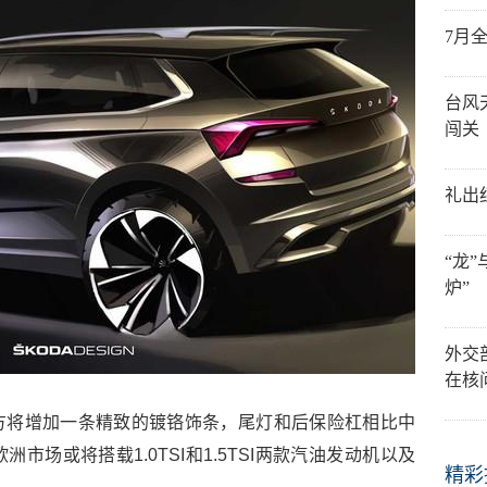
7月
台风
闯关
礼出
“龙
炉”
外交
在核
方将增加一条精致的镀铬饰条，尾灯和后保险杠相比中
场或将搭载1.0TSI和1.5TSI两款汽油发动机以及
精彩