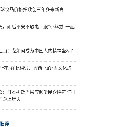
全球食品价格指数创三年多来新高
天，雨后平安不触电！跟“小赫兹”一起
红山：龙如何成为中国人的精神坐标？
”与“花”在此相遇：冀西北的“古文化熔
部：日本执政当局应倾听民众呼声 停止
问题上玩火
推荐