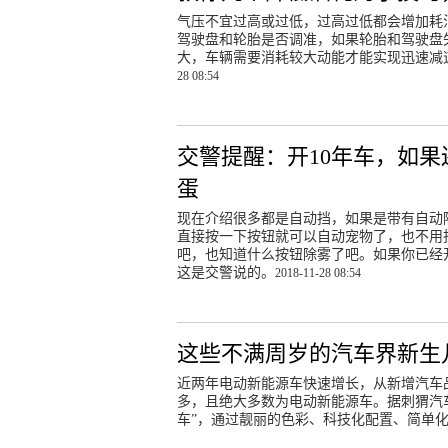
气压不宜过高或过低，过高过低都会增加耗
驾驶盘和轮胎是否调准，如果轮胎和驾驶盘
大，车辆需要消耗较大动能才能实现迅速减
28 08:54
交警提醒：开10年车，如
蛋
现在介绍很多都是自动挡，如果是带有自动
直接按一下按钮就可以自动宠物了，也不用
吧，也知道什么按钮除雾了吧。如果你已经
这是交警说的。
2018-11-28 08:54
这些不满周岁的汽车界新生
近两年电动新能源车快速增长，从新增汽车品
多，且绝大多数为电动新能源车。据刺猬汽
车”，通过靓丽的色彩、科技化配置、简单