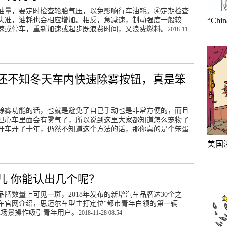
油量，要定时检查轮胎气压，以免影响行车油耗。④定期检查
失准，油耗也会相应增加。相反，急减速，制动强度一般较
“Ch
速或停车，重新加速或起步既浪费时间，又浪费燃料。
2018-11-
果还不知冬天车内快速除雾按钮，真是笨
除雾功能的话，也就是避免了自己手动也是非常方便的，而且
担心车里面会有雾气了，所以说到这里大家都知道怎么宠物了
开车开了十年，仍然不知道这个方法的话，那你真的是个笨蛋
美国
儿 你能认出几个呢？
牌数量上可见一斑，2018年发布的新增汽车品牌达30个之
车官网介绍，思迈尔车型主打定位“都市青年白领的第一辆
化场景操作吸引青年用户。
2018-11-28 08:54