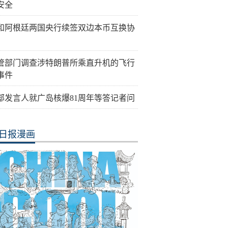
安全
和阿根廷两国央行续签双边本币互换协
管部门调查涉特朗普所乘直升机的飞行
事件
部发言人就广岛核爆81周年等答记者问
日报漫画