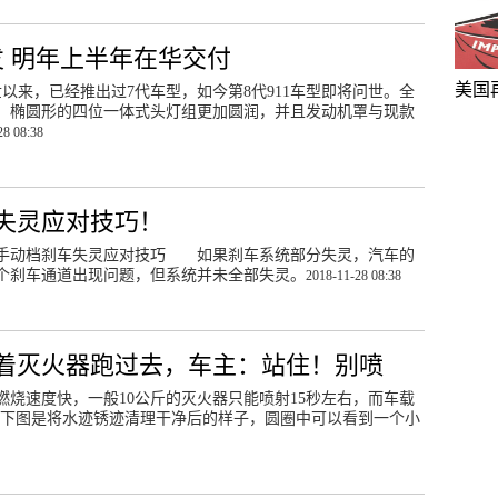
发 明年上半年在华交付
美国
问世以来，已经推出过7代车型，如今第8代911车型即将问世。全
基因，椭圆形的四位一体式头灯组更加圆润，并且发动机罩与现款
28 08:38
失灵应对技巧！
。手动档刹车失灵应对技巧 如果刹车系统部分失灵，汽车的
个刹车通道出现问题，但系统并未全部失灵。
2018-11-28 08:38
着灭火器跑过去，车主：站住！别喷
烧速度快，一般10公斤的灭火器只能喷射15秒左右，而车载
。下图是将水迹锈迹清理干净后的样子，圆圈中可以看到一个小