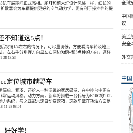
全球
在洛杉矶车展期间正式亮相。尾灯和前大灯设计风格一样，细长的
下方扩散器会为车辆提供更好的空气动力学，更有利于操控性的提
中国
议
还不知道这5点！
美监
安全
边后视镜1/4左右的情况下，可尽量调低，方便看清车轮及地上
法，左右手分别握方向盘左右两边9点钟和3点钟的方向，这样
外交
1-28 13:53
中国
ee定位城市越野车
常简单、紧凑，还给人一种温馨的家居感觉，在中控台中更有
常运动风格。动力方面，新车将搭载一台代号为K10C的1.0L
动力系统，与之匹配六速自动变速箱，这款车型在耗油方面是
18-11-28 08:54
，好好学！