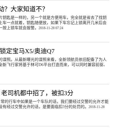
动？大家知道不？
片钥匙是一样的，另一个就是方便用车，完全就是省去了找钥
上车一点就着，钥匙随便放，如果下车忘记上锁离开几米后会
一按上锁车就会报警。
2018-11-28 07:24
定宝马X5/奥迪Q7
的谍照。从最新曝光的谍照来看，全新领航员依旧配备了为人
全新飞行家将基于林可D6平台打造而来，可以同时兼容前驱、
，老司机都中招了，被扣3分
常的行车中如果是一个车队的话，我们要经过交警的允许才能
没有经过交警允许的话，是要面临扣3分的处罚的。
2018-11-28