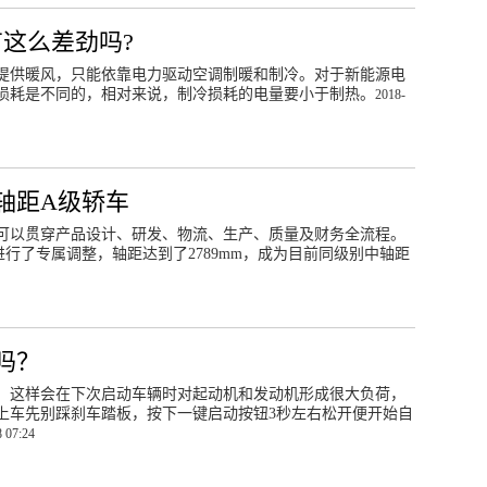
这么差劲吗?
提供暖风，只能依靠电力驱动空调制暖和制冷。对于新能源电
损耗是不同的，相对来说，制冷损耗的电量要小于制热。
2018-
轴距A级轿车
可以贯穿产品设计、研发、物流、生产、质量及财务全流程。
行了专属调整，轴距达到了2789mm，成为目前同级别中轴距
吗？
，这样会在下次启动车辆时对起动机和发动机形成很大负荷，
上车先别踩刹车踏板，按下一键启动按钮3秒左右松开便开始自
 07:24