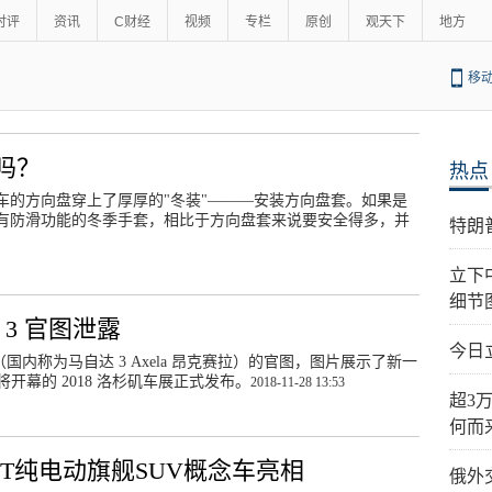
时评
资讯
C财经
视频
专栏
原创
观天下
地方
移
吗？
热点
车的方向盘穿上了厚厚的"冬装"———安装方向盘套。如果是
有防滑功能的冬季手套，相比于方向盘套来说要安全得多，并
特朗
立下
细节
3 官图泄露
今日
内称为马自达 3 Axela 昂克赛拉）的官图，图片展示了新一
开幕的 2018 洛杉矶车展正式发布。
2018-11-28 13:53
超3
何而
EXT纯电动旗舰SUV概念车亮相
俄外