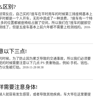
么区别?
还会经常反应，自己买的7座车在平时用车的时候第三排座椅基本上
平时都是一个人开车，无形中造成了一种浪费，7座车有一个特
很多的位置都被座椅给占据了空间，所以我们在7座车的腿部空
测线了，但是五座车基本上前六年都不需要上检测线的。
2018-
意以下三点!
的时候，为了防止因为累乏导致的交通事故，所以我们必须要
的时候需要注意以下几点:PS:贵重物品，例如:手机、钱包、
方以免被打劫。
2018-11-28 08:38
样需要注意身体!
时候人就容易发生感冒，或者导致其他疾病，车大爷在这里要提