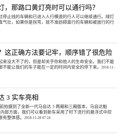
灯，那路口黄灯亮时可以通行吗？
过停止线的车辆和已进入人行横道的行人可以继续通行。绿灯
直气壮，如果你是拐弯，就不准妨碍直行的车辆和被放行的行
？这正确方法要记牢，顺序错了很危险
起来没大不了的，但是却关乎你和他人的生命安全。我们不能
都不能让我们的车子能在一定的时间内安全的停下来。
2018-11-
 3 实车亮相
提前拍摄到了全新一代马自达 3 两厢和三厢版本，马自达魁
。内部方面，我们可以看到新车采用了时下流行的悬浮式中控
很有整体感。
2018-11-28 07:24