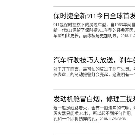
保时捷全新911今日全球首
911是保时捷旗下的灵魂车型，自1963年
新一代911保留了保时捷911车型的经典
车型相比更长，前缘棱角更加明显。
2018-11-
汽车行驶技巧大放送，刹车
对于开车而言，最可怕的莫过于刹车失灵
仪表盘上的制动报警灯会亮起，这说明有一
发动机舱冒白烟，修理工提
烟一般是线路着火，会有一股烧焦的气味，燃
灭火器只能喷3-5秒，所以起不到任何作用
孔和一个即将锈穿的孔。
2018-11-28 08:38