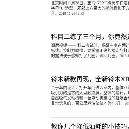
北京时间11月28日，宝马iNEXT概念车
字母“L”造型，尾部上方巨大的扰流板和
升。
2018-11-28 13:53
科目二练了三个月，你竟然
调后视镜 —— 科二考试时，保证车身占两
标线。控制方向盘，要掌握正确的握姿与打
的握法便于感知打了几圈，该回几圈。
2018-1
铃木新款再现，全新铃木XB
至于车内设计，打开车门进入室内，整体非
吸引力的是它的大型触摸屏，整体的设计，非
自然吸气发动机和一台电动机组成的轻混合
非常优秀的，百公里耗油仅仅才为4.5升。
20
教你几个降低油耗的小技巧