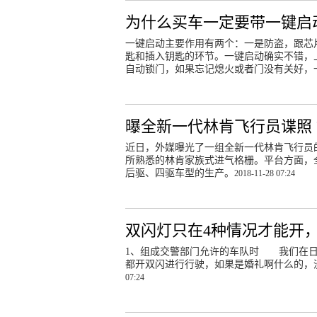
为什么买车一定要带一键启
一键启动主要作用有两个：一是防盗，跟芯
匙和插入钥匙的环节。一键启动确实不错，
自动锁门，如果忘记熄火或者门没有关好，
曝全新一代林肯飞行员谍照 锁
近日，外媒曝光了一组全新一代林肯飞行员
所熟悉的林肯家族式进气格栅。平台方面，
后驱、四驱车型的生产。
2018-11-28 07:24
双闪灯只在4种情况才能开
1、组成交警部门允许的车队时 我们在日
都开双闪进行行驶，如果是婚礼啊什么的，
07:24