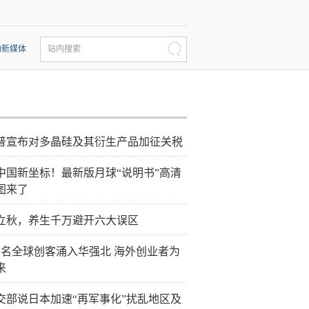
动新媒体
站内搜索
普宣布对多晶硅及其衍生产品加征关税
中国新坐标！最新版月球“说明书”高清
图来了
立秋，养生千万避开六大误区
万名全球创客涌入华强北 海外创业者为
来
交部说日本加速“再军事化”扰乱地区及