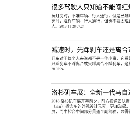
很多驾驶人只知道不能闯红
黄灯亮时，不准车辆、行人通行，但是已越
亮时，准许车辆、行人通行，但也不要太理
人。
2018-11-28 07:24
减速时，先踩刹车还是离合
开车对于每个人来说都不是一件小事，它看
只踩刹车不踩离合或只踩离合不踩刹车，这
28 07:24
洛杉矶车展：全新一代马自达
2018 洛杉矶车展开幕前夕，前方报道团队
（Kai）概念车的外观设计元素，更加动感
屏，而中控台中间部分贯通至副驾驶，显得