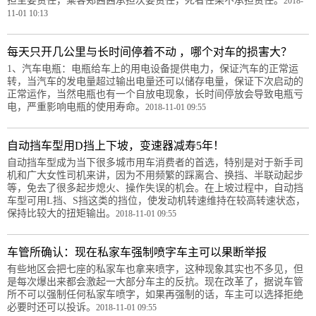
担主要责任，乘客郑茜茜承担次要责任，死者任某不承担责任。
2018-
11-01 10:13
每天只开几公里与长时间停着不动 ，哪个对车的损害大？
1、汽车电瓶：电瓶给车上的用电设备提供电力，保证汽车的正常运
转，当汽车的发电量超过输出电量还可以储存电量，保证下次启动的
正常运作，当然电瓶也有一个自放电现象，长时间停放会导致电瓶亏
电，严重影响电瓶的使用寿命。
2018-11-01 09:55
自动挡车型用D挡上下坡，变速器减寿5年！
自动挡车型成为当下很多城市用车消费者的首选，特别是对于新手司
机和广大女性司机来讲，因为不用频繁的踩离合、换挡、半联动起步
等，免去了很多起步熄火、操作失误的机会。在上坡过程中，自动挡
车型可用L挡、S挡这类的挡位，使发动机转速维持在较高转速状态，
保持比较大的扭矩输出。
2018-11-01 09:55
车管所确认：现在私家车强制喷字车主可以果断举报
有些地区会把七座的私家车也拿来喷字，这种现象其实也不多见，但
是每次爆出来都会激起一大部分车主的反抗。现在改革了，据说车管
所不可以强制任何私家车喷字，如果再强制的话，车主可以选择拒绝
必要时还可以投诉。
2018-11-01 09:55