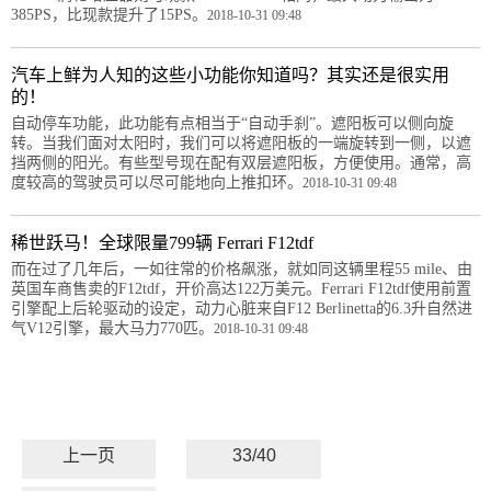
385PS，比现款提升了15PS。
2018-10-31 09:48
汽车上鲜为人知的这些小功能你知道吗？其实还是很实用
的！
自动停车功能，此功能有点相当于“自动手刹”。遮阳板可以侧向旋
转。当我们面对太阳时，我们可以将遮阳板的一端旋转到一侧，以遮
挡两侧的阳光。有些型号现在配有双层遮阳板，方便使用。通常，高
度较高的驾驶员可以尽可能地向上推扣环。
2018-10-31 09:48
稀世跃马！全球限量799辆 Ferrari F12tdf
而在过了几年后，一如往常的价格飙涨，就如同这辆里程55 mile、由
英国车商售卖的F12tdf，开价高达122万美元。Ferrari F12tdf使用前置
引擎配上后轮驱动的设定，动力心脏来自F12 Berlinetta的6.3升自然进
气V12引擎，最大马力770匹。
2018-10-31 09:48
上一页
33/40