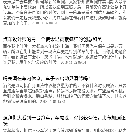
表妹是在去年这个时候拿到的驾照，大家都知道驾照在实习期内是不
允许单独上高速的，所以表妹拿到驾照之后一直都没在高速公路上开
过车。还有在进匝道口的时候，刚上来的车是看不到后方车辆的，所
以我们一定也要减速小心，尤其是你在最右侧车道行驶的时候，就得
更加的小心了。
2018-11-02 09:54
汽车设计师的另一个使命是贡献疯狂的创意和美
而在我小时候，大概1970年代的上海，我们国家汽车保有量是57万
辆，所以在街上能看到一辆汽车更是特别稀罕的事儿。当你走向这台
车，看到这台车会心一笑的时候，也许就是你跟这台车的设计师，也
许是我，发生化学反应的时候。
2018-11-02 09:54
喝完酒在车内休息，车子未启动算酒驾吗？
酒驾是以司机自身血液中酒精含量为准的，不管什么时候喝酒，只要
血液酒精含量超标就算酒驾，和是不是隔夜没关系。有些酒驾司机，
看到交警会喝水、嚼口香糖，想让口腔里的酒精含量降下来，其实这
种做法是没有用的。
2018-11-01 15:31
迪拜街头看到一台跑车，车尾设计得比较夸张，比布加迪还
快
提起超跑，相信不少车迷朋友应该都知道布加迪。相比较5000匹马力