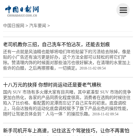
中国日报网
>
汽车要闻
>
老司机教你三招，自己洗车不怕沾灰，还能去划痕
还有一点就是风油精也能够将咱们年检贴留下的污渍给去除掉，像是
贴的小广告还有油污更是好办，这个方法全部可以轻松的将它们铲
除。赞清理内饰的时候面对那些油污也很好解决，在清理的水里加上
些许的白醋，之后再擦擦看，一切搞定。
2018-11-02 09:54
十八万元的抉择 你想时尚运动还是要老气横秋
国内 SUV 市场有多火爆大家有目共睹，其中紧凑型 SUV 市场的竞争
更加白热化，各家的产品同质化程度很高，消费者在选购的时候往往
陷入了比价格、看配置的泥潭而忘记了自己买车的初衷。底盘调校
上，马自达独有的运动化底盘调校赋予了旗下产品出色的操控性能，
随时让驾驶员体会到 " 人马一体 " 的操控乐趣。
2018-11-02 09:54
新手司机开车上高速，记住这五个驾驶技巧，让你不再害怕