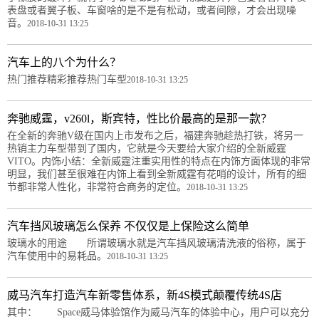
表盘或者翼子板、车窗啥的是不是有松动，或者间隙，才会出现噪
音。
2018-10-31 13:25
汽车上的八个为什么？
热门推荐精彩推荐热门车型
2018-10-31 13:25
奔驰威霆，v260l，斯宾特，性比价最高的是那一款？
在全新的奔驰V级在国内上市发布之后，福建奔驰趁热打铁，将另一
热销主力车型带到了国内，它就是今天要给大家介绍的全新威霆
VITO。内饰小结：全新威霆注重实用性的特点在内饰方面体现的非常
明显，我们甚至很难在内饰上看到全新威霆有花哨的设计，所有的细
节都非常人性化，非常符合商务的定位。
2018-10-31 13:25
汽车挡风玻璃怎么保养 不仅仅是上保险这么简单
玻璃水的用途 所谓玻璃水就是汽车挡风玻璃清洗液的俗称，属于
汽车使用中的易耗品。
2018-10-31 13:25
威马汽车打造汽车新零售体系，新4S模式颠覆传统4S店
其中： Space威马体验馆作为威马汽车的体验中心，用户可以充分