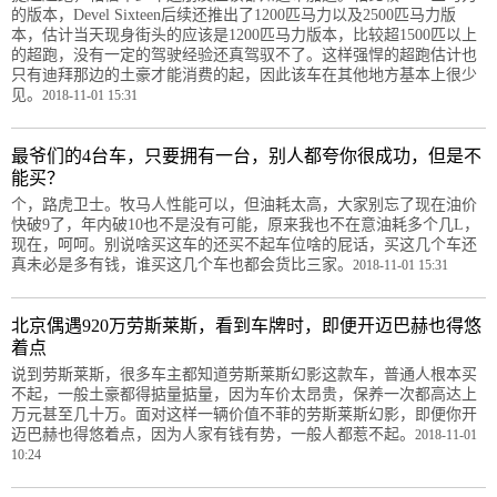
的版本，Devel Sixteen后续还推出了1200匹马力以及2500匹马力版
本，估计当天现身街头的应该是1200匹马力版本，比较超1500匹以上
的超跑，没有一定的驾驶经验还真驾驭不了。这样强悍的超跑估计也
只有迪拜那边的土豪才能消费的起，因此该车在其他地方基本上很少
见。
2018-11-01 15:31
最爷们的4台车，只要拥有一台，别人都夸你很成功，但是不
能买？
个，路虎卫士。牧马人性能可以，但油耗太高，大家别忘了现在油价
快破9了，年内破10也不是没有可能，原来我也不在意油耗多个几L，
现在，呵呵。别说啥买这车的还买不起车位啥的屁话，买这几个车还
真未必是多有钱，谁买这几个车也都会货比三家。
2018-11-01 15:31
北京偶遇920万劳斯莱斯，看到车牌时，即便开迈巴赫也得悠
着点
说到劳斯莱斯，很多车主都知道劳斯莱斯幻影这款车，普通人根本买
不起，一般土豪都得掂量掂量，因为车价太昂贵，保养一次都高达上
万元甚至几十万。面对这样一辆价值不菲的劳斯莱斯幻影，即便你开
迈巴赫也得悠着点，因为人家有钱有势，一般人都惹不起。
2018-11-01
10:24