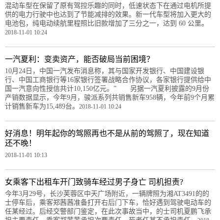
混动车型在保留了原有驾控乐趣的同时，低速状态下在通过电机所提
供的电力行驶中也达到了节能减排的效果。新一代车型将加入更大的
电池包，纯电动续航里程照比旧款增加了三分之一，达到 60 公里。
2018-11-01 10:24
一汽夏利：变卖资产，能否破局当前困境？
10月24日，中国一汽发布消息称，其与国家开发银行、中国建设银
行、中国工商银行等16家银行签署战略合作协议，各家银行提供给中
国一汽意向性授信共计10,150亿元。” 另据一汽夏利披露的9月份
产销数据显示，今年9月，骏派系列共销售新车958辆，今年前9个月累
计销售新车为15,489台。
2018-11-01 10:24
好消息！明年起你的驾照再也不是从前的驾照了，现在知道
还不晚！
2018-11-01 10:13
女乘客下出租车开门致骑车经过男子身亡 司机担责?
今年3月29号，长沙芙蓉区中天广场附近，一辆牌照为湘AT3491的的
士停车后，乘客郑茜茜准备打开右后门下车，恰好遇到驾驶电动车的
任某经过。后经交警部门鉴定，在此次事故当中，的士司机夏鹏飞承