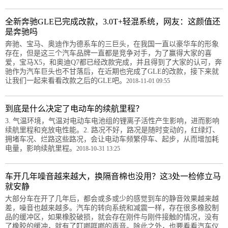
全新奔驰GLE已完成改款，3.0T+轻混系统，网友：这颜值还
是奔驰吗
奔驰、宝马、奥迪作为德系车的三巨头，在我国一直以豪华车的形象
存在，但是这三个汽车品牌一直都是竞争对手，为了赢得大家的喜
爱，宝马X5，和奥迪Q7都已经改款完成，并且得到了大家的认可，奔
驰作为汽车巨头也不甘落后，在近期也完成了GLE的改款，接下来就
让我们一起来看看改款之后的GLE吧。
2018-11-01 09:55
到底是什么决定了电动车的续航里程？
3. 气温环境，气温对电动车电池组的锂离子活性产生影响，进而影响
续航里程和充放电性能。2. 路况不好，路况是随时变动的，红绿灯、
拥堵车况、烂路这些路况，会让电动车频繁停车、起步，从而增加耗
电量，影响续航里程。
2018-10-31 13:25
车开几年噪音越来越大，换隔音棉也没用？这3处一检修立马
就安静
大部分车在开了几年后，都会或多或少的感觉到车的静音效果越来越
差，噪音也越来越多。汽车的转向系统和减震一样，存在很多橡胶制
品的缓冲区，如果橡胶破损，就会存在刚件与刚件接触的情况，没有
了橡胶的缓冲，就有了叮啷哐啷的声音。除此之外，也要看看汽车仪