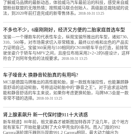
了解威马品牌的最新动态，体验威马汽车最前沿的科技，感受来自威
盟粉丝联盟的无限热情；按照威马联合创始人、高级副总裁陆斌的说
法，到2020年前打造完成的新零售体系。
2018-10-31 13:25
不多也不少，6座刚刚好，经济又方便的二胎家庭首选车型
宝骏—一个爆款车的代表性车企，纵观宝骏所推出的车型，诸如730、
310、560等，对市场需求切入非常精准，最终以价格和出色的产品实
力证明自己。宝骏360采用与510相同的CN180轿车平台打造，前排驾
驶坐姿介于轿车与MPV之间，且座位布局采用2+2+2的6座设计，这样
符合了刘阿年免检的法规要求。
2018-10-31 13:25
车子噪音大 换静音轮胎真的有用吗?
MC5是德国马牌推出的高性能轮胎，是一款既有操控性，也能兼顾静
音舒适的运动轮胎，号称运动轮胎中的“静音之王”。对于追求运动性
能和静音舒适的车主来说，如果你考虑更换轮胎，马牌MC5会是一款
非常不错的选择。
2018-10-31 13:25
肾上腺素飙升 新一代保时捷911十大诱惑
新车频道】80年前，祖文豪森才被斯图加特吞并了没几年，这个地方
就有家车厂开始批量试制了大众甲壳虫的0系列。而入门版的992
Carrera涡轮增压器则与现款991.2 Carrera相同，最大动力输出为