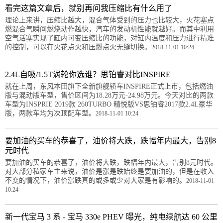
看完这篇文章后，就别再问我压缩比有什么用了
理论上来讲，压缩比越大，混合气体受到的压力也比较大，火花塞点
燃混合气瞬间燃烧动作越快，汽车的发动机性能就越好。而其中利用
空气活塞实现了缸内可变压缩比的功能，对缸内温度和压力进行精准
的控制，可以在火花点火和压燃点火无缝切换。
2018-11-01 10:24
2.4L自吸/1.5T涡轮你选谁？思铂睿对比INSPIRE
就在上周，东风本田旗下全新旗舰轿车INSPIRE正式上市，包括燃油
版与混动版车型，售价区间为18.28万元-24.98万元。今天对比的两款
车型为INSPRIE 2019款 260TURBO 精悦版VS思铂睿2017款2.4L豪华
版，两款车均为次顶配车型。
2018-11-01 10:24
要加油的买车的恭喜了，油价将大跌，跌幅年内最大，告别8
元时代
要加油的买车的恭喜了，油价将大跌，跌幅年内最大，告别8元时代。
对大部分私家车主来说，油价是涨是跌始终是要加油的，但是在收入
不变的情况下，油价涨跌真的或多或少对大家是有影响的。
2018-11-01
10:24
新一代宝马 3 系 - 宝马 330e PHEV 曝光，纯电续航达 60 公里