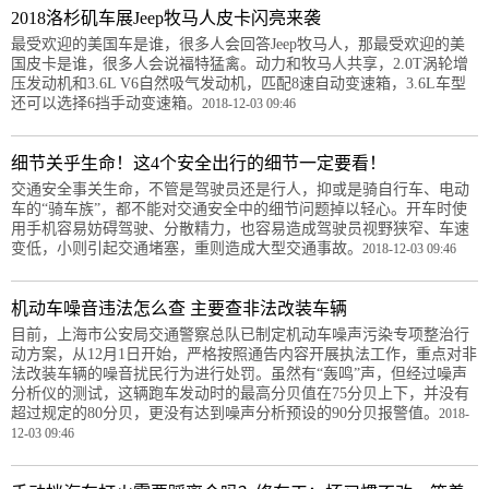
2018洛杉矶车展Jeep牧马人皮卡闪亮来袭
最受欢迎的美国车是谁，很多人会回答Jeep牧马人，那最受欢迎的美
国皮卡是谁，很多人会说福特猛禽。动力和牧马人共享，2.0T涡轮增
压发动机和3.6L V6自然吸气发动机，匹配8速自动变速箱，3.6L车型
还可以选择6挡手动变速箱。
2018-12-03 09:46
细节关乎生命！这4个安全出行的细节一定要看！
交通安全事关生命，不管是驾驶员还是行人，抑或是骑自行车、电动
车的“骑车族”，都不能对交通安全中的细节问题掉以轻心。开车时使
用手机容易妨碍驾驶、分散精力，也容易造成驾驶员视野狭窄、车速
变低，小则引起交通堵塞，重则造成大型交通事故。
2018-12-03 09:46
机动车噪音违法怎么查 主要查非法改装车辆
目前，上海市公安局交通警察总队已制定机动车噪声污染专项整治行
动方案，从12月1日开始，严格按照通告内容开展执法工作，重点对非
法改装车辆的噪音扰民行为进行处罚。虽然有“轰鸣”声，但经过噪声
分析仪的测试，这辆跑车发动时的最高分贝值在75分贝上下，并没有
超过规定的80分贝，更没有达到噪声分析预设的90分贝报警值。
2018-
12-03 09:46