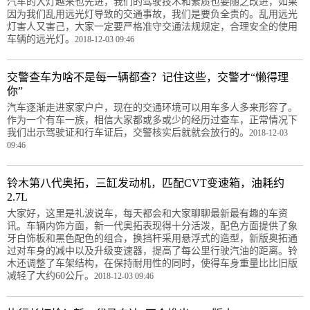
汽车的大灯越来也先进，我们的驾驶技术和素质也要随之改进，如果
因为我们乱用远光灯导致的交通事故，我们是要负全责的。乱用远光
灯害人又害己，大家一定要严格准守交通法规规定，合理安全的使用
车辆的远光灯。
2018-12-03 09:46
交警查车为啥不是每一辆都查？记住这些，交警才“懒得理
你”
汽车逐渐走进家家户户，现在的交通环境可以用车多人多来形容了。
作为一个有车一族，相信大家都或多或少的经历过查车，正常情况下
我们出示驾驶证和行车证后，交警核实后就就会放行的。
2018-12-03
09:46
铃木第八代奥拓，三缸发动机，匹配CVT变速箱，油耗约
2.7L
大家好，这里是礼波说车，每天都会和大家聊聊最新最有趣的车资
讯。车辆内饰方面，新一代奥拓表现得十分活泼，配色方面提供了象
牙白饰板和黑色配色的组合，换挡杆采用悬浮式的造型，新版奥拓通
过对车身的减中以及升级变速器，提高了每公里行驶汽油的距离。铃
木还调整了车架结构，在保持耐用性的同时，使得车身重量比比旧版
减轻了大约60公斤。
2018-12-03 09:46