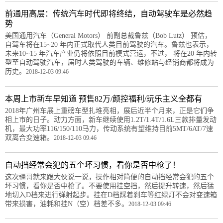
前通用高层：传统汽车时代即将终结，自动驾驶车是必然趋
势
美国通用汽车（General Motors） 前副总裁鲁兹（Bob Lutz） 预估，
自驾车将在15~20 年内正式取代人类目前驾驶的汽车。鲁兹也表示，
未来10~15 年汽车产业仍将依照目前模式营运，不过， 将在20 年内转
型至自动驾驶汽车，届时人类驾驶的车辆、维修站与经销商都将成为
历史。
2018-12-03 09:46
本周上市新车早知道 预售82万/颜控福利/玩乐主义全都有
2018年广州车展上重磅车型扎堆亮相，展后近半个月来，正是它们争
相上市的日子。动力方面，新车继续使用1.2T/1.4T/1.6L三款排量发动
机，最大功率116/150/110马力，传动系统有望维持目前5MT/6AT/7速
双离合变速箱。
2018-12-03 09:46
自动挡经常会犯的五个坏习惯，看你是否中枪了！
这次疆哥就来跟大伙说一说，操作相对简便的自动挡经常会犯的五个
坏习惯，看你是否中枪了。不要使用挂空挡，然后提升转速，然后猛
地切入D档来进行弹射起步。挂在D档踩着刹车等红绿灯不会对变速箱
带来损害，油耗和挂N（空）档差不多。
2018-12-03 09:46