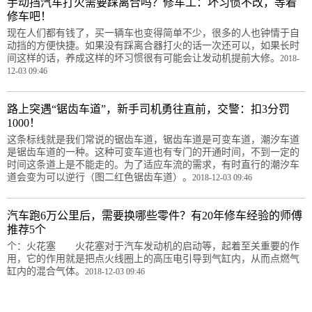
手动挡汽车打火需要踩离合吗？修车工：坏习惯不改，等着
修车吧！
现在人们都有钱了，买一辆车也变得简单不少，很多的人也钟情于自
动挡的方便快捷。如果没有踩离合器打火的话一次还可以，如果长时
间这样的话，养成这样的坏习惯很有可能会让发动机提前大修。
2018-
12-03 09:46
路上突遇“锯齿车道”，新手司机勇往直前，交警：扣3分罚
1000！
这条标线就是我们常说的锯齿车道，锯齿车道是可变车道，潮汐车道
是锯齿车道的一种。这种可变车道也有专门的开通时间，不到一定的
时间这条道上是不能走的。为了适应车流的需求，有时直行的潮汐车
道会变为可以逆行（图二红色锯齿车道）。
2018-12-03 09:46
汽车跑6万公里后，需要换哪些零件？有20年修车经验的师傅
推荐5个
个：火花塞 火花塞对于汽车发动机的启动等，起着至关重要的作
用，它的作用就是把点火线圈上的高压电引导到气缸内，从而点燃气
缸内的混合气体。
2018-12-03 09:46