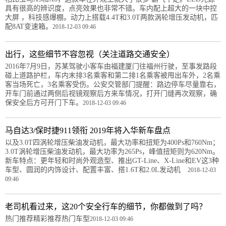
具有很高的辨识度，点亮效果也非常不错。车内配上超大的一块中控
大屏 ，科技感爆棚。动力上搭载4.4T和3.0T两款涡轮增压发动机，匹
配8AT变速箱。
2018-12-03 09:46
出行，这些细节不容忽视（关注道路交通安全）
2016年7月9日，苏某驾驶小客车由福建厦门往福州行驶，至事发路段
碰上道路护栏，车内末排3名乘客和第二排1名乘客被甩出车外，2名乘
客当场死亡，3名乘客受伤。公安交管部门提醒：路边停车尽量靠右，
开车门前通过两侧后视镜观察后方来车情况，打开门缝再次观察，确
保安全后方可开门下车。
2018-12-03 09:46
马自达3/保时捷911领衔 2019年将入华新车盘点
以及3.0T四涡轮增压柴油发动机，最大功率和扭矩为400Ps和760Nm；
3.0T涡轮增压柴油发动机，最大功率为265Ps，峰值扭矩则为620Nm。
新车特点：更年轻和时尚外观造型、推出GT-Line、X-Line和EV这3种
车型、圆润的内饰设计、配置丰富、搭1.6T和2.0L发动机
2018-12-03
09:46
老司机看过来，这20个安全行车的细节，你都做到了吗？
热门推荐精彩推荐热门车型
2018-12-03 09:46