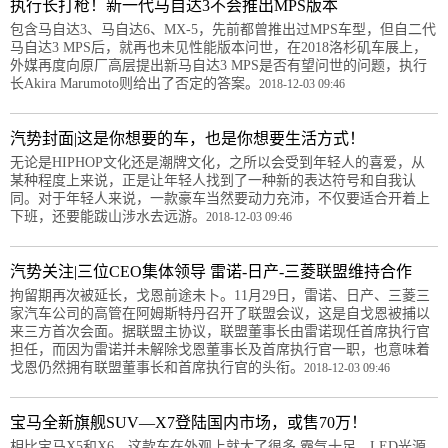
执行长打枪！新一代马自达3不会推出MPS版本
包含马自达3、马自达6、MX-5，先前都曾推出过MPS车型，但自二代
马自达3 MPS后，就再也未见性能版本问世，在2018洛杉矶车展上，
外媒再度向原厂高层提出新马自达3 MPS是否有望问世的问题，执行
长Akira Marumoto则给出了否定的答案。
2018-12-03 09:46
汽势封面|这是你想要的车，也是你想要生活方式！
无论是HIPHOP文化还是潮牌文化，之所以会受到年轻人的喜爱，从
某种程度上来说，正是让年轻人找到了一种新的表达符号和自我认
同。对于年轻人来说，一款豪车当然要动力充沛，不仅要适合开着上
下班，还要能跋山涉水去远游。
2018-12-03 09:46
汽势关注|三位CEO集体领导 雷诺-日产-三菱联盟维持合作
拘留期再次被延长，戈恩前途未卜。11月29日，雷诺、日产、三菱三
家汽车公司的高管在阿姆斯特丹召开了联盟会议，这是自戈恩被捕以
来三方首次会面。据联盟主协议，联盟董事长由雷诺现任首席执行官
担任，而因为雷诺并未解除戈恩董事长及首席执行官一职，也意味着
戈恩仍然拥有联盟董事长和首席执行官的头衔。
2018-12-03 09:46
宝马全新旗舰SUV—X7登陆国内市场，或售70万！
相比宝马X5和X6，这款车在外观上就大了很多 霸气十足。LED光源