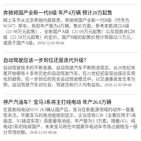
奔驰将国产全新一代B级 年产4万辆 预计20万起售
网上车市从北京奔驰内部获悉，奔驰将国产全新一代B级（代号为
W247）轿车，规划年产能为4万辆。售价方面，参考老款进口A级
（21.98万元起售）、全新国产A级（21.69万元起售）以及现款进口B
级（22.58万元起售）的定价，国产B级的起售价预计将超过21万元，
或高于国产A级。
2018-12-03 09:46
自动驾驶应该一步到位还是迭代升级？
自动驾驶技术的不断发展，自动驾驶汽车不断照进现实，从20世纪末
尾开始便有十多年历史的自动驾驶汽车，在21世纪初呈现出接近实用
化的趋势。在一步到位的完全自动驾驶模式中，以交通事故发生率为
例，自动驾驶汽车对社会、驾驶员和行人均有益处。
2018-12-03 09:46
停产汽油车？宝马3系将主打纯电动 年产26.6万辆
在首款纯电动SUV iX3确认国产后，宝马在新能源领域的动作一直备
受关注。华晨宝马的电池组规划显示，企业现有G38（主要应用于5系
插混、X1插混车型）高能量电池组，年产能为3.3万套。随着iX3、纯
电动3系的陆续国产，未来宝马将在中国豪华电动车市场占据相当一部
分市场份额。
2018-12-03 09:46