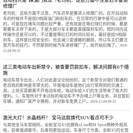
自动挡只是“踩油门就走”?老司机：这些方面不注意迟早要进
修理厂
老司机：这些方面不注意，汽车迟早是要进入修理厂的。在开自动挡
车的时候并不是挂D档踩油门和刹车的，在日常的行驶中是可以这样
的，可是现在堵车问题比较严重，还有就是在等红绿灯的时候，都是
需要车主停下来的，于是大部分车主都是直接踩刹车的，短时间内这
样操作还是可以的，不过要是等红灯的时间比较长，最好是挂N档踩
刹车，这样是比较安全的，也会减少变速箱的磨损，所以车主们要注
意开车的技巧，不然那到时候汽车进修理厂了，就开始后悔了。
2018-
12-04 09:33
这三类电动车出新禁令，被查要罚款扣车，解决问题有6个措
施
电动车禁令出台，人们对此是议论纷纷的，这个新禁令对我们普通的
老百姓的影响是非常大的，毕竟电动车是他们出行常用到的交通工
具，上班买菜都离不开电动车呢，电动车给人们的生活带来了极大的
便利。5、车管所对于未达标的电动车不予办理上户等业务，并且暂扣
车辆，通知厂家严令换购，并对新车免费上户。
2018-12-04 09:33
激光大灯！水晶档杆！ 宝马这款换代SUV看点可不少
与其他宝马车型相同，全新宝马X5也拥有xLine和M Sprot两种外观风
格，前者强调豪华，后者则更加运动。车身尺寸方面，全新X5的长宽