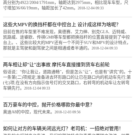
高分别为4922/2004/1791mm，轴距达到2975mm，相比现车车型，尺
寸增加36/66/19mm，轴距加长了42mm。
2018-12-04 09:33
这些大MPV的换挡杆都在中控台上 设计成这样为啥呢？
目前在售的车型里不难发现，奥德赛、艾力绅、别克GL8、迈特威、
凯路威、途睿欧、传祺GM8等车型都把换挡杆的位置直接提到了中控
台上。、这些比较大的MPV还有一个不同于SUV和MPV的设计特点，
那就是主驾驶和副驾驶之间是相通或者半通的。
2018-12-04 09:33
两车相让却"让"出事故 摩托车直接撞到货车右前轮
俗话说：“你让我让，道路通畅”，但是怎么“让”，也是有“讲究”的。十
一条第(二)项规定;准备进去环形路口的让已在路口内的机动车先行;第
(七)项;在没有方向指示信号灯的交叉路口，右转弯的机动车让左转弯
车辆先行。
2018-12-04 09:33
百万豪车的中控，抛开价格哪款你最中意？
奥迪A8的中控，现代未来。
2018-12-03 09:56
如何让对方的车辆关闭远光灯？老司机：一招绝对管用！