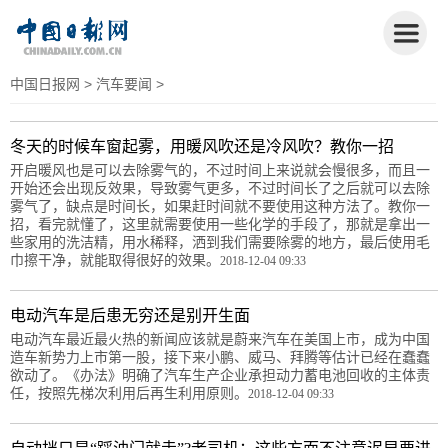
中国日报网
>
汽车要闻
>
冬天的时候车窗起雾，用暖风吹还是冷风吹？教你一招
开启暖风也是可以去除雾气的，不过时间上来说就会慢很多，而且一
开始还会出现反效果，导致雾气更多，不过时间长了之后就可以去除
雾气了，缺点是时间长，如果赶时间就不要使用这种方法了。教你一
招，看完就懂了，这里就需要使用一些化学的手段了，那就是拿出一
些家用的洗洁精，用水稀释，洒到我们需要除雾的地方，最后使用毛
巾擦干净，就能取得很好的效果。
2018-12-04 09:33
电动汽车是后患无穷还是别开生面
电动汽车最近最火热的新闻应该就是蔚来汽车在美国上市，成为中国
造车新势力上市第一股，接下来小鹏、威马、拜腾等估计已经在蠢蠢
欲动了。《办法》明确了汽车生产企业承担动力蓄电池回收的主体责
任，按照先梯次利用后再生利用原则。
2018-12-04 09:33