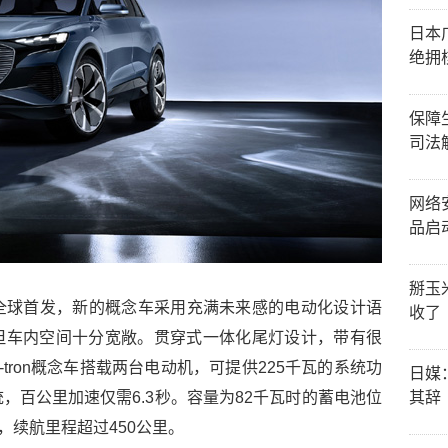
日本
绝拥
保障
司法
网络
品启
掰玉
次车展全球首发，新的概念车采用充满未来感的电动化设计语
收了
但车内空间十分宽敞。贯穿式一体化尾灯设计，带有很
 e-tron概念车搭载两台电动机，可提供225千瓦的系统功
日媒
其辞
系统，百公里加速仅需6.3秒。容量为82千瓦时的蓄电池位
，续航里程超过450公里。