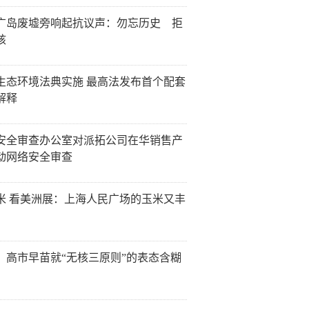
广岛废墟旁响起抗议声：勿忘历史 拒
核
生态环境法典实施 最高法发布首个配套
解释
安全审查办公室对派拓公司在华销售产
动网络安全审查
米 看美洲展：上海人民广场的玉米又丰
：高市早苗就“无核三原则”的表态含糊