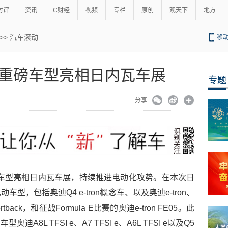
时评
资讯
C财经
视频
专栏
原创
观天下
地方
>>
汽车滚动
移
重磅车型亮相日内瓦车展
专题
分享
重磅车型亮相日内瓦车展，持续推进电动化攻势。在本次日
，包括奥迪Q4 e-tron概念车、以及奥迪e-tron、
ortback，和征战Formula E比赛的奥迪e-tron FE05。此
L TFSI e、A7 TFSI e、A6L TFSI e以及Q5