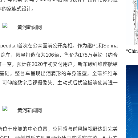
车的家族式设计。
eedtail首次在公众面前公开亮相。作为继P1和Senna
“Ch
终极系列跑车，限量打造仅为106辆，售价为175万英镑（约合
抢订一空，预计在2020年初交付用户。新车碳纤维座舱结
下良好基础，整台车呈现出泪滴形的车身造型，全碳纤维车
、可伸缩数字后视摄像头、主动式后扰流板等使其进一
驾驶座椅位于座舱的中心位置，空间感与前风挡视野达到完美