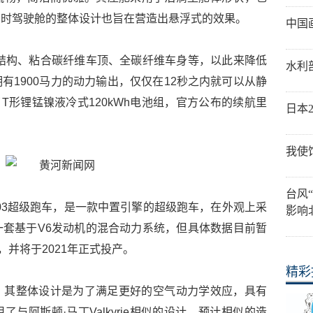
同时驾驶舱的整体设计也旨在营造出悬浮式的效果。
中国
单壳体结构、粘合碳纤维车顶、全碳纤维车身等，以此来降低
水利
有1900马力的动力输出，仅仅在12秒之内就可以从静
了T形锂锰镍液冷式120kWh电池组，官方公布的续航里
日本
我使
台风
 003超级跑车，是一款中置引擎的超级跑车，在外观上采
影响
套基于V6发动机的混合动力系统，但具体数据目前暂
，并将于2021年正式投产。
精彩
，其整体设计是为了满足更好的空气动力学效应，具有
与阿斯顿·马丁Valkyrie相似的设计，预计相似的造