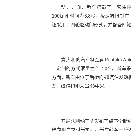
动力方面，新车搭载了一套由两个
100km/h时间为3.8秒，极速被限制
还采用了四轮驱动的形式，并配备四
意大利的汽车制造商Puritalia Au
工定制的方式限量生产150台。新车采
方面，新车由位于后桥的V8汽油发动机
瓦，峰值扭矩为1248牛米。
宾尼法利纳正式发布了旗下全新纯电动
始向用户交付新车。。新车线条十分