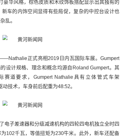
是主打豪华风格，棕色皮质和木纹饰板搭配显示出其独有的
，新车的内饰空间显得有些局促，复杂的中控台设计也
些杂乱。
athalie正式亮相2019日内瓦国际车展。Gumpert
的设计规格、理念和概念均源自Roland Gumpert。其
际赛道要求，Gumpert Nathalie具有立体管式车架
用四轮驱动技术，车身前后配重为48:52。
lie配备了电子差速器和分级减速机构的四轮四电机独立全时四
为102千瓦，等值扭矩为230牛米。此外，新车还配备