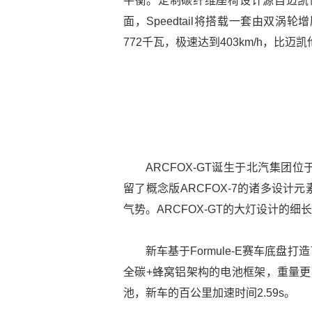
平衡。定制碳纤维座椅设计源自迈凯
面，Speedtail将搭载一套由双
772千瓦，极速达到403km/h，比
ARCFOX-GT诞生于北汽集
留了概念版ARCFOX-7的诸多设
气势。ARCFOX-GT的大灯设计的
新车基于Formule-E赛车底
全碳+蜂窝铝架构的电池框架，重量更
池，新车的百公里加速时间2.59s。