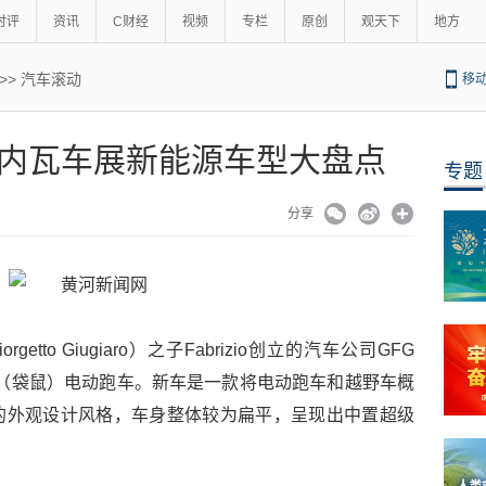
时评
资讯
C财经
视频
专栏
原创
观天下
地方
>>
汽车滚动
移
内瓦车展新能源车型大盘点
专题
分享
tto Giugiaro）之子Fabrizio创立的汽车公司GFG
angaroo（袋鼠）电动跑车。新车是一款将电动跑车和越野车概
的外观设计风格，车身整体较为扁平，呈现出中置超级