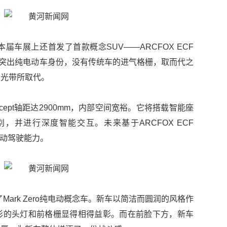
本届车展上还首发了首款概念SUV——ARCFOX ECF
非常突出纯电动车身份，没有传统车的进气格栅，取而代之
D光带所取代。
oncept轴距达2900mm，内部空间宽裕。它将搭载智能座
并进行深度智能交互。未来基于ARCFOX ECF
别自动驾驶能力。
e正式发布了Mark Zero纯电动概念车。新车以简洁而圆润的风格作
形的头灯和前格栅显得相得益彰。而在前脸下方，新车