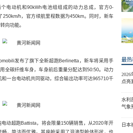
电动机和90kWh电池组组成的动力总成，官方0-
在了250km/h，官方续航里程数据为450km。同时，新车
轮转向功能。
最热
tomobili发布了旗下全新超跑Berlinetta，新车将采用手
用全碳纤维车身，车身前后重量分配达到50:50。动力
20
和一台电动机共同驱动，综合输出功率可达965710千
点亮
水利
气象
超跑Battista，将会限量150辆销售，从2020年开
日本
流畅，简洁而优雅。其座舱采用了泪滴型舱体形状，也