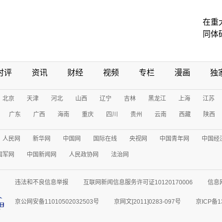
在重
同体
时评
资讯
财经
视频
专栏
漫画
独
北京
天津
河北
山西
辽宁
吉林
黑龙江
上海
江苏
广东
广西
海南
重庆
四川
贵州
云南
西藏
陕西
人民网
新华网
中国网
国际在线
央视网
中国青年网
中国经
国军网
中国新闻网
人民政协网
法治网
违法和不良信息举报
互联网新闻信息服务许可证10120170006
信息
京公网安备11010502032503号
京网文[2011]0283-097号
京ICP备1