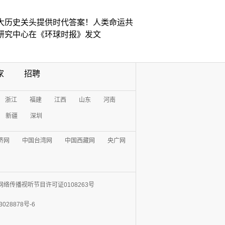
大历史关头提供时代答案！人类命运共
研究中心在《环球时报》发文
家
招聘
浙江
福建
江西
山东
河南
新疆
深圳
济网
中国台湾网
中国西藏网
央广网
网络传播视听节目许可证0108263号
3028878号-6