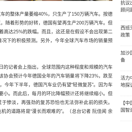
抗议
顾问
车的整体产量萎缩40%，只生产了150万辆汽车。按德
，随着形势的好转，德国有望再生产200万辆汽车。但
西班
味着高达25%的跌幅。而且，这还是在假设不会出现第二
政策
情况下的积极预测。另外，今年全球汽车市场的销量预
加沙
备
日的记者会上指出，全球范围内这种程度和规模的汽车
，该协会预计今年德国全年的汽车销量将下降23%，跌至
活力
过，今年下半年，德国汽车业仍有望“轻微复苏”。因为车
地探
要小。而此后，每月的环比降幅预计还将继续缩小。但
过于惨淡，再强劲的复苏恐怕也无法弥补此前的损失。
【中
国智
机的道路将是“漫长而艰难的”。（总台记者 阮佳闻 余