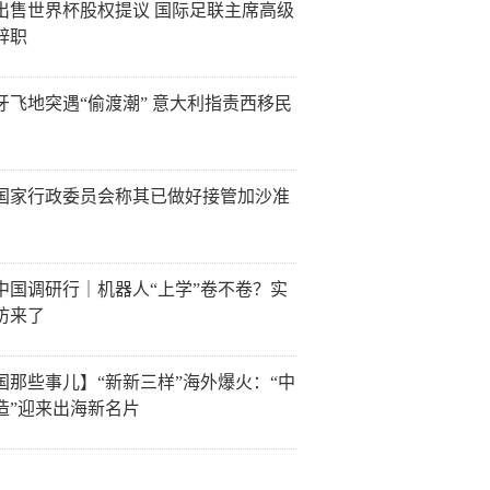
出售世界杯股权提议 国际足联主席高级
辞职
牙飞地突遇“偷渡潮” 意大利指责西移民
国家行政委员会称其已做好接管加沙准
中国调研行｜机器人“上学”卷不卷？实
访来了
国那些事儿】“新新三样”海外爆火：“中
造”迎来出海新名片