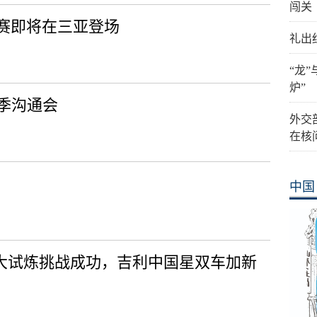
闯关
赛即将在三亚登场
礼出
“龙
炉”
季沟通会
外交
在核
中国
两大试炼挑战成功，吉利中国星双车加新