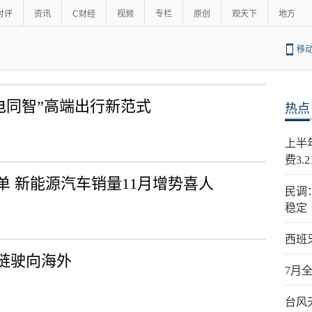
时评
资讯
C财经
视频
专栏
原创
观天下
地方
移
电同智”高端出行新范式
热点
上半
费3.
 新能源汽车销量11月增势喜人
民调
稳定
西班
链驶向海外
7月
台风