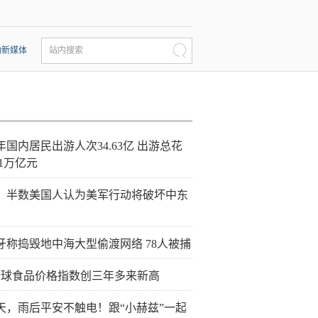
动新媒体
站内搜索
年国内居民出游人次34.63亿 出游总花
21万亿元
：半数美国人认为美军行动将破坏中东
牙称捣毁地中海大型偷渡网络 78人被捕
全球食品价格指数创三年多来新高
天，雨后平安不触电！跟“小赫兹”一起