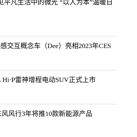
见平凡生活中的微光 “以人为本”温暖日
感交互概念车（Dee）亮相2023年CES
越L Hi·P雷神增程电动SUV正式上市
风风行3年将推10款新能源产品