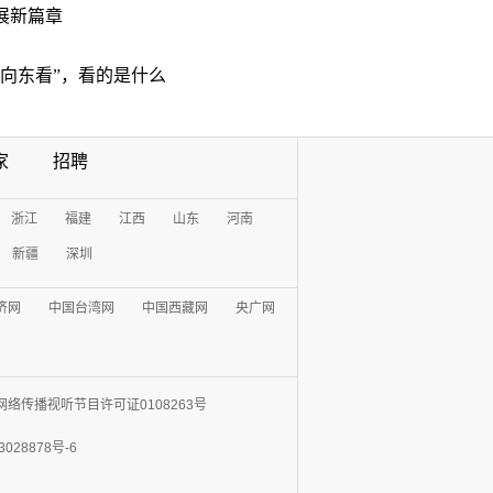
展新篇章
“向东看”，看的是什么
家
招聘
浙江
福建
江西
山东
河南
新疆
深圳
济网
中国台湾网
中国西藏网
央广网
网络传播视听节目许可证0108263号
3028878号-6