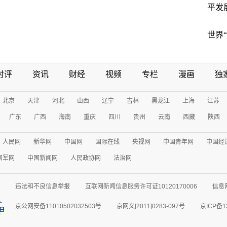
平发
世界
时评
资讯
财经
视频
专栏
漫画
独
北京
天津
河北
山西
辽宁
吉林
黑龙江
上海
江苏
广东
广西
海南
重庆
四川
贵州
云南
西藏
陕西
人民网
新华网
中国网
国际在线
央视网
中国青年网
中国经
国军网
中国新闻网
人民政协网
法治网
违法和不良信息举报
互联网新闻信息服务许可证10120170006
信息
京公网安备11010502032503号
京网文[2011]0283-097号
京ICP备1