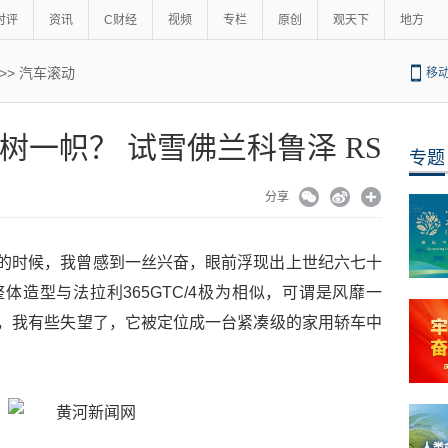
时评
资讯
C财经
视频
专栏
原创
观天下
地方
>>
汽车滚动
移
树一帜？ 试雪佛兰科鲁泽 RS
专题
分享
息的时候，我曾感到一丝兴奋，眼前浮现出上世纪六七十
体造型与法拉利365GTC/4极为相似，可谓是风靡一
时，我有些失望了，它被定位成一台紧凑级的家用轿车中