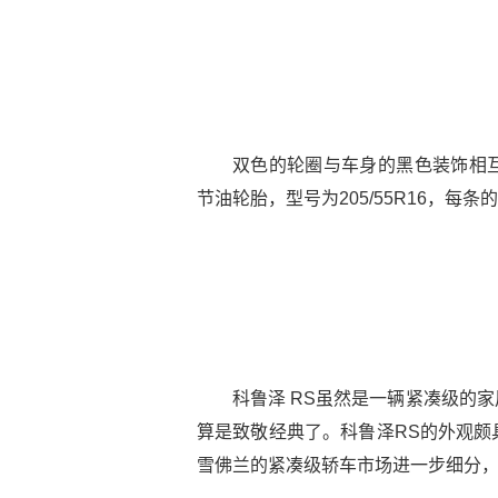
双色的轮圈与车身的黑色装饰相
节油轮胎，型号为205/55R16，每
科鲁泽 RS虽然是一辆紧凑级的
算是致敬经典了。科鲁泽RS的外观颇
雪佛兰的紧凑级轿车市场进一步细分