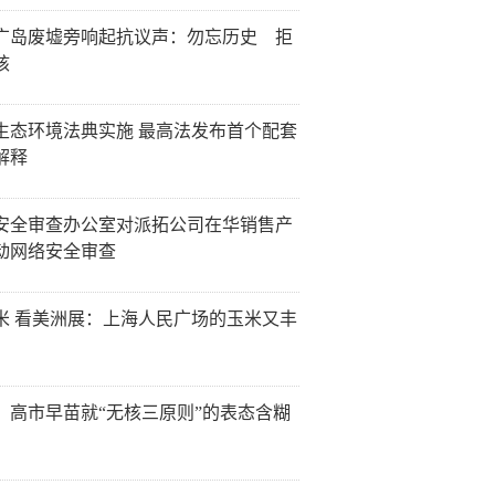
广岛废墟旁响起抗议声：勿忘历史 拒
核
生态环境法典实施 最高法发布首个配套
解释
安全审查办公室对派拓公司在华销售产
动网络安全审查
米 看美洲展：上海人民广场的玉米又丰
：高市早苗就“无核三原则”的表态含糊